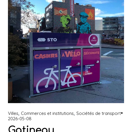
,
,
Villes
Commerces et institutions
Sociétés de transport
2026-05-08
Gatineau