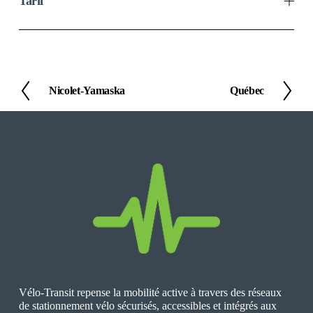
Tarif
Nicolet-Yamaska
Québec
P
S
r
u
é
i
c
v
é
a
d
n
e
t
n
t
Vélo-Transit repense la mobilité active à travers des réseaux 
de stationnement vélo sécurisés, accessibles et intégrés aux 