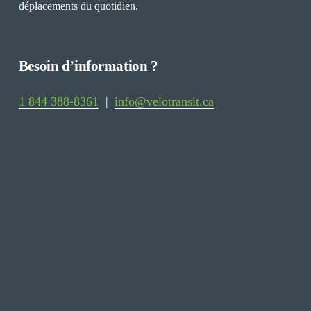
déplacements du quotidien.
Besoin d’information ?
1 844 388-8361
‍  ‍
| 
|
info@velotransit.ca
Restez informé
Recevez les nouvelles de Vélo-Transit, les 
nouveaux emplacements et les initiatives 
liées à la mobilité active.