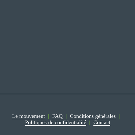
S'inscrire
On respecte votre vie privée.
Le mouvement
‍  ‍
|
‍  ‍
FAQ
‍  ‍
|
‍  ‍
Conditions générales
‍  ‍
|
‍  ‍
Politiques de confidentialité
‍  ‍
|
‍  ‍
Contact