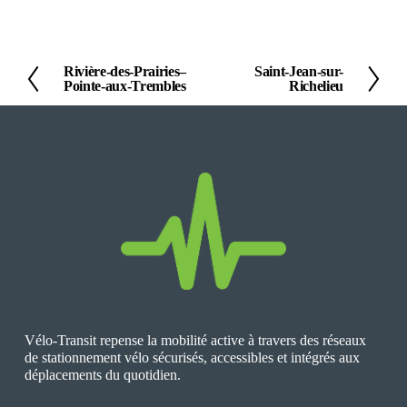
Rivière-des-Prairies–
Saint-Jean-sur-
P
S
Pointe-aux-Trembles
Richelieu
r
u
é
i
c
v
é
a
d
n
e
t
n
t
Vélo-Transit repense la mobilité active à travers des réseaux 
de stationnement vélo sécurisés, accessibles et intégrés aux 
déplacements du quotidien.