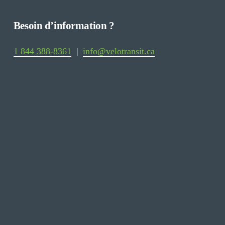
Besoin d’information ?
1 844 388-8361
‍  ‍
| 
|
info@velotransit.ca
Restez informé
Recevez les nouvelles de Vélo-Transit, les 
nouveaux emplacements et les initiatives 
liées à la mobilité active.