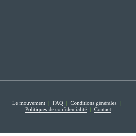
S'inscrire
On respecte votre vie privée.
Le mouvement
‍  ‍
|
‍  ‍
FAQ
‍  ‍
|
‍  ‍
Conditions générales
‍  ‍
|
‍  ‍
Politiques de confidentialité
‍  ‍
|
‍  ‍
Contact