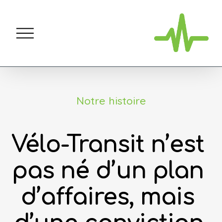
O
u
v
r
i
r
l
Notre histoire
e
m
e
Vélo-Transit n’est 
n
u
pas né d’un plan 
d’affaires, mais 