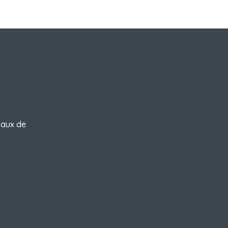
R
Recevez les no
eaux de 
 
emplacements et l